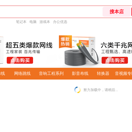
笔记本
电脑
游戏本
办公优选
布线
网络跳线
音响工程系列
影音布线
转换器
音视频专
努力加载中，请稍后...