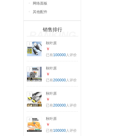
网络面板
其他配件
销售排行
RANKING
秋叶原
1
（CHOSEAL）
￥
USB2.0转Mini USB
已有
100000
人评价
数据线 平板移动硬
盘行车记录仪键盘
秋叶原
2
相机摄像机T型口充
（CHOSEAL）原
￥
电连接线 1米
装超五类网线【工
已有
200000
人评价
QS5308T1
程版】CAT5e纯铜
线芯综合布线POE
秋叶原
3
供电非屏蔽网络线
（CHOSEAL）
￥
灰色305米
HDMI线工程级
已有
200000
人评价
QS2608AT305S
4K/60HZ高清线 3D
视频线10米笔记本
秋叶原
4
电脑机顶盒连接电
（CHOSEAL）原
￥
视投影仪显示器数
装超六类非屏蔽网
已有
100000
人评价
据连接线DH500
线 CAT6A类万兆高