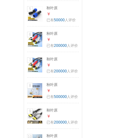
速 纯铜线芯 工程家
秋叶原
5
装网络箱线 橙色
（CHOSEAL）四
￥
100米
芯音响卡侬头欧姆
已有
50000
人评价
QS2668CT100S
头 免焊接NL4FC环
形插卡农头舞台音
秋叶原
6
箱功放端子4芯航空
（CHOSEAL）
￥
插头 2个装
3.5mm转双莲花头
已有
200000
人评价
QD2004
音频线 3.5转一分二
莲花2RCA红白公对
秋叶原
7
公 电脑电视音响箱
（CHOSEAL）
￥
功放线 1.5米
3.5mm转双莲花头
已有
200000
人评价
QS3002T1D5
音频线 3.5转一分二
莲花2RCA红白公对
秋叶原
8
公 连接电脑电视音
（CHOSEAL）超
￥
响箱功放线 1米
六类非屏蔽水晶头
已有
500000
人评价
QS3002T1
RJ45万兆工程级网
络连接器 Cat6a类
秋叶原
9
电脑8p8c网线接头
（CHOSEAL）
￥
10个装
HDMI线工程级 4K
已有
200000
人评价
QS9095Z10
数字高清线 3D视频
线 笔记本电脑机顶
秋叶原
10