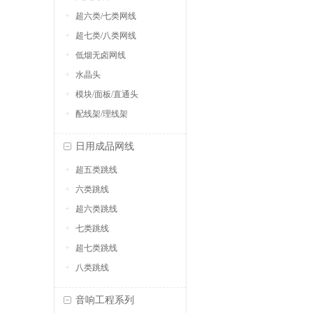
超六类/七类网线
超七类/八类网线
低烟无卤网线
水晶头
模块/面板/直通头
配线架/理线架
日用成品网线
超五类跳线
六类跳线
超六类跳线
七类跳线
超七类跳线
八类跳线
音响工程系列