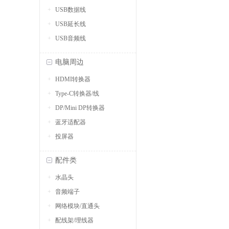
USB数据线
USB延长线
USB音频线
电脑周边
HDMI转换器
Type-C转换器/线
DP/Mini DP转换器
蓝牙适配器
投屏器
配件类
水晶头
音频端子
网络模块/直通头
配线架/理线器